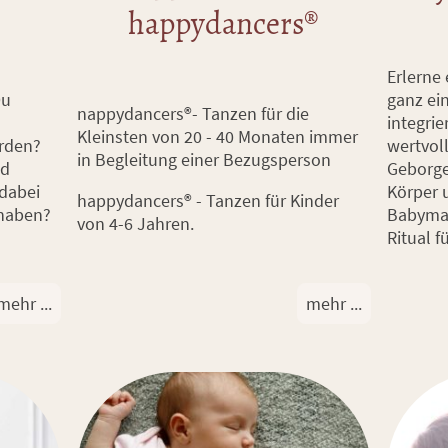
happydancers®
Erlerne 
ganz ein
Du
nappydancers®- Tanzen für die
integrie
Kleinsten von 20 - 40 Monaten immer
wertvol
erden?
in Begleitung einer Bezugsperson
Geborge
nd
Körper 
dabei
happydancers® - Tanzen für Kinder
Babymas
 haben?
von 4-6 Jahren.
Ritual f
mehr ...
mehr ...