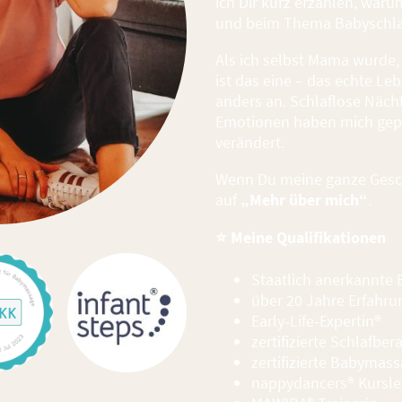
ich Dir kurz erzählen, war
und beim Thema Babyschlaf
Als ich selbst Mama wurde, 
ist das eine – das echte Le
anders an. Schlaflose Näch
Emotionen haben mich gep
verändert.
Wenn Du meine ganze Gesch
auf
„Mehr über mich“
.
⭐
Meine Qualifikationen
Staatlich anerkannte 
über 20 Jahre Erfahru
Early‑Life‑Expertin®
zertifizierte Schlafber
zertifizierte Babymass
nappydancers® Kurslei