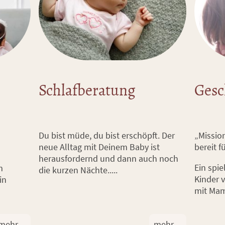
Schlafberatung
Gesc
Du bist müde, du bist erschöpft. Der
„Missio
neue Alltag mit Deinem Baby ist
bereit 
herausfordernd und dann auch noch
Ein spie
m
die kurzen Nächte.....
Kinder 
in
mit Ma
mehr ...
mehr ...