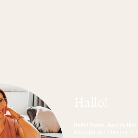
Hallo!
Hallo! Schön, dass Du hier 
Bevor Du Dich über meine 