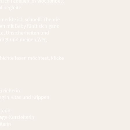
um ich Familien im Wochenbett
 begleite.
merkte ich schnell: Theorie
ben mit Baby fühlt sich ganz
te, Unsicherheiten und
rägt und meinen Weg
ichte lesen möchtest, klicke
Erzieherin
ng in Kitas und Krippen
aterin
age‑Kursleiterin
terin